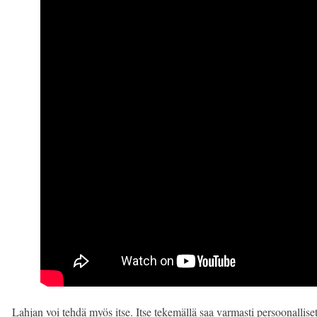
Lahjan voi tehdä myös itse. Itse tekemällä saa varmasti persoonalliset 