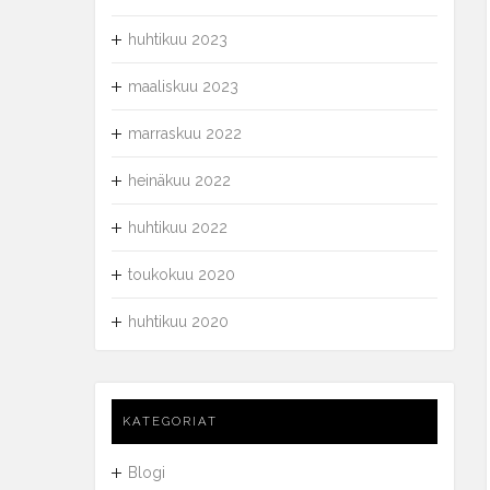
huhtikuu 2023
maaliskuu 2023
marraskuu 2022
heinäkuu 2022
huhtikuu 2022
toukokuu 2020
huhtikuu 2020
KATEGORIAT
Blogi