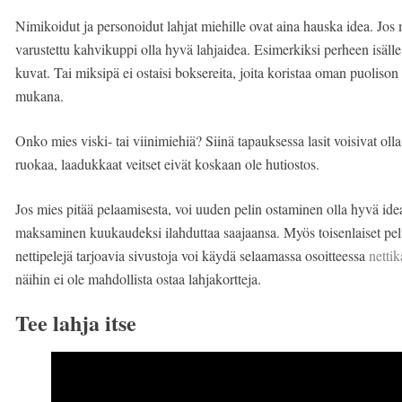
Nimikoidut ja personoidut lahjat miehille ovat aina hauska idea. Jos m
varustettu kahvikuppi olla hyvä lahjaidea. Esimerkiksi perheen isälle
kuvat. Tai miksipä ei ostaisi boksereita, joita koristaa oman puoliso
mukana.
Onko mies viski- tai viinimiehiä? Siinä tapauksessa lasit voisivat oll
ruokaa, laadukkaat veitset eivät koskaan ole hutiostos.
Jos mies pitää pelaamisesta, voi uuden pelin ostaminen olla hyvä idea.
maksaminen kuukaudeksi ilahduttaa saajaansa. Myös toisenlaiset pelit
nettipelejä tarjoavia sivustoja voi käydä selaamassa osoitteessa
netti
näihin ei ole mahdollista ostaa lahjakortteja.
Tee lahja itse