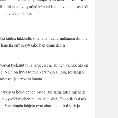
ksi miehen syntymäpäivän tai isänpäivän lähestyessä.
hlapäivää odotellessa.
a lähteä liikkeelle siitä, että mietit, millainen ihminen
li hänellä on? Käyttääkö hän esimerkiksi
oivat työkalut tulla tarpeeseen. Toinen vaihtoehto on
sa. Näin on hyvä toimia varsinkin silloin, jos lahjan
tarvitsee ja arvostaa laatua.
a tarkistaa koko ennen ostoa. Jos lahja tulee miehelle,
itä kysellä miehen muilta läheisiltä. Koon lisäksi toki
a. Varmimpia lahjoja ovat aina sukat, bokserit ja