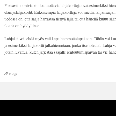
Yleisesti toimivia eli iloa tuottavia lahjakortteja ovat esimerkiksi hiero
elämyslahjakortit. Erikoisempia lahjakortteja voi miettiä lahjansaaja
tiedossa on, että saaja harrastaa tiettyä lajia tai että hänellä kuluu sään
iloa ja on hyödyllinen.
Lahjaksi voi tehdä myös vaikkapa hemmottelupaketin. Tähän voi kuu
ja esimerkiksi lahjakortti jalkahierontaan, jonka itse toteutat. Lahja v
jotain luvattua, kuten järjestää saajalle rentoutumispäivän tai vie hä
Blogi