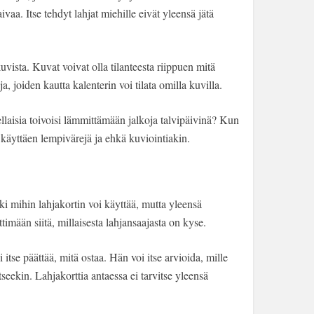
vaa. Itse tehdyt lahjat miehille eivät yleensä jätä
vista. Kuvat voivat olla tilanteesta riippuen mitä
, joiden kautta kalenterin voi tilata omilla kuvilla.
ellaisia toivoisi lämmittämään jalkoja talvipäivinä? Kun
i, käyttäen lempivärejä ja ehkä kuviointiakin.
ki mihin lahjakortin voi käyttää, mutta yleensä
ttimään siitä, millaisesta lahjansaajasta on kyse.
i itse päättää, mitä ostaa. Hän voi itse arvioida, mille
itseekin. Lahjakorttia antaessa ei tarvitse yleensä