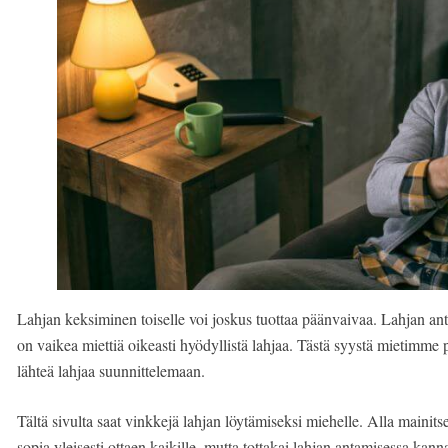
Lahjan keksiminen toiselle voi joskus tuottaa päänvaivaa. Lahjan antaj
on vaikea miettiä oikeasti hyödyllistä lahjaa. Tästä syystä mietimme pu
lähteä lahjaa suunnittelemaan.
Tältä sivulta saat vinkkejä lahjan löytämiseksi miehelle. Alla mainits
sopia yleisesti ottaen kaikille, mutta tottakai lahjan antamisessa kann