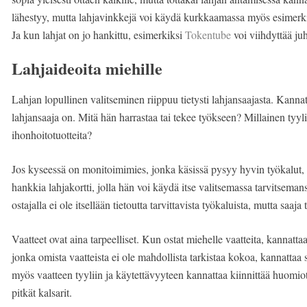
lähestyy, mutta lahjavinkkejä voi käydä kurkkaamassa myös esimerki
Ja kun lahjat on jo hankittu, esimerkiksi
Tokentube
voi viihdyttää ju
Lahjaideoita miehille
Lahjan lopullinen valitseminen riippuu tietysti lahjansaajasta. Kannatta
lahjansaaja on. Mitä hän harrastaa tai tekee työkseen? Millainen tyy
ihonhoitotuotteita?
Jos kyseessä on monitoimimies, jonka käsissä pysyy hyvin työkalut, v
hankkia lahjakortti, jolla hän voi käydä itse valitsemassa tarvitseman
ostajalla ei ole itsellään tietoutta tarvittavista työkaluista, mutta saaja 
Vaatteet ovat aina tarpeelliset. Kun ostat miehelle vaatteita, kannatta
jonka omista vaatteista ei ole mahdollista tarkistaa kokoa, kannattaa s
myös vaatteen tyyliin ja käytettävyyteen kannattaa kiinnittää huomiot
pitkät kalsarit.