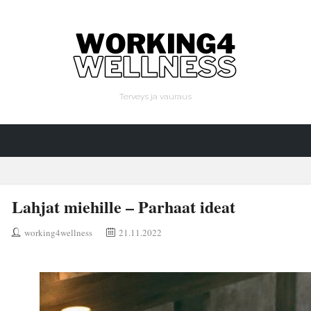
Terveys ja vauraus
Lahjat miehille – Parhaat ideat
working4wellness
21.11.2022