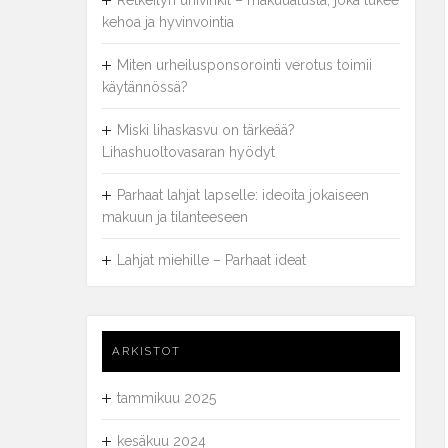
Retkeilyn univinkit – makuualusta, joka tukee
kehoa ja hyvinvointia
Miten urheilusponsorointi verotus toimii
käytännössä?
Miski lihaskasvu on tärkeää?
Lihashuoltovasaran hyödyt
Parhaat lahjat lapselle: ideoita jokaiseen
makuun ja tilanteeseen
Lahjat miehille – Parhaat ideat
ARKISTOT
tammikuu 2025
kesäkuu 2024