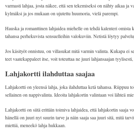
varmasti lahjaa, josta näkee, että sen tekemiseksi on nähty aikaa ja vai
kylmäksi ja jos mukaan on ujutettu huumoria, vielä parempi.
Hauska ja romanttinen lahjaidea miehelle on tehdä kalenteri omista ku
tahansa perhekuvista sensuelleihin valokuviin. Netistä löytyy palveluja
Jos käsityöt onnistuu, on villasukat mitä varmin valinta. Kukapa ei s
teet vaatekappaleet itse, voit toteuttaa ne juuri lahjansaajan tyylisest
Lahjakortti ilahduttaa saajaa
Lahjakortti on yleensä lahja, joka ilahduttaa ketä tahansa. Riippuu to
sellainen on nappivalinta. Ideoita lahjakortin valintaan voi lähteä mie
Lahjakortti on siitä erittäin toimiva lahjaidea, että lahjakortin saaja vo
hänellä on juuri nyt suurin tarve ja näin saaja saa juuri sitä, mitä tarv
miettiä, meneekö lahja hukkaan.