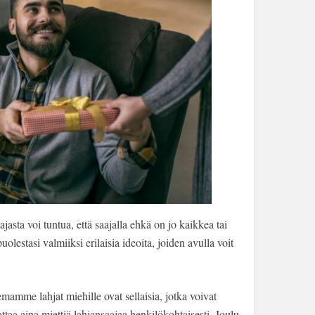
asta voi tuntua, että saajalla ehkä on jo kaikkea tai
olestasi valmiiksi erilaisia ideoita, joiden avulla voit
emamme lahjat miehille ovat sellaisia, jotka voivat
attaa aina miettiä lahjansaajaa henkilökohtaisesti. Joulu