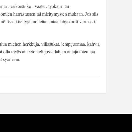
nta-, erikoisliike-, vaate-, työkalu- tai
n omien harrastusten tai mieltymysten mukaan. Jos siis
nöllisesti tiettyjä tuotteita, antaa lahjakortti varmasti
lua miehen herkkuja, villasukat, lempijuomaa, kahvia
oi olla myös aineeton eli jossa lahjan antaja toteuttaa
net syömään.