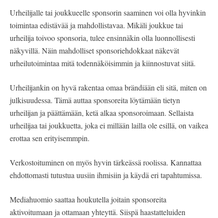
Urheilijalle tai joukkueelle sponsorin saaminen voi olla hyvinkin
toimintaa edistävää ja mahdollistavaa. Mikäli joukkue tai
urheilija toivoo sponsoria, tulee ensinnäkin olla luonnollisesti
näkyvillä. Näin mahdolliset sponsoriehdokkaat näkevät
urheilutoimintaa mitä todennäköisimmin ja kiinnostuvat siitä.
Urheilijankin on hyvä rakentaa omaa brändiään eli sitä, miten on
julkisuudessa. Tämä auttaa sponsoreita löytämään tietyn
urheilijan ja päättämään, ketä alkaa sponsoroimaan. Sellaista
urheilijaa tai joukkuetta, joka ei millään lailla ole esillä, on vaikea
erottaa sen erityisemmpin.
Verkostoituminen on myös hyvin tärkeässä roolissa. Kannattaa
ehdottomasti tutustua uusiin ihmisiin ja käydä eri tapahtumissa.
Mediahuomio saattaa houkutella joitain sponsoreita
aktivoitumaan ja ottamaan yhteyttä. Siispä haastatteluiden