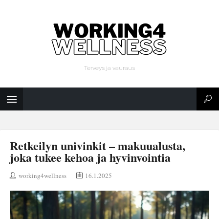
Terveys ja vauraus
Retkeilyn univinkit – makuualusta,
joka tukee kehoa ja hyvinvointia
working4wellness
16.1.2025