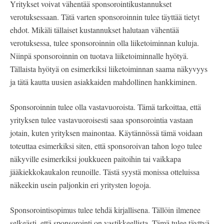
Yritykset voivat vähentää sponsorointikustannukset
verotuksessaan. Tätä varten sponsoroinnin tulee täyttää tietyt
ehdot. Mikäli tällaiset kustannukset halutaan vähentää
verotuksessa, tulee sponsoroinnin olla liiketoiminnan kuluja.
Niinpä sponsoroinnin on tuotava liiketoiminnalle hyötyä.
Tällaista hyötyä on esimerkiksi liiketoiminnan saama näkyvyys
ja tätä kautta uusien asiakkaiden mahdollinen hankkiminen.
Sponsoroinnin tulee olla vastavuoroista. Tämä tarkoittaa, että
yrityksen tulee vastavuoroisesti saaa sponsorointia vastaan
jotain, kuten yrityksen mainontaa. Käytännössä tämä voidaan
toteuttaa esimerkiksi siten, että sponsoroivan tahon logo tulee
näkyville esimerkiksi joukkueen paitoihin tai vaikkapa
jääkiekkokaukalon reunoille. Tästä syystä monissa otteluissa
näkeekin usein paljonkin eri yritysten logoja.
Sponsorointisopimus tulee tehdä kirjallisena. Tällöin ilmenee
selkeästi, että sponsorointi on vastikkeellista. Tämä tulee täyttyä,