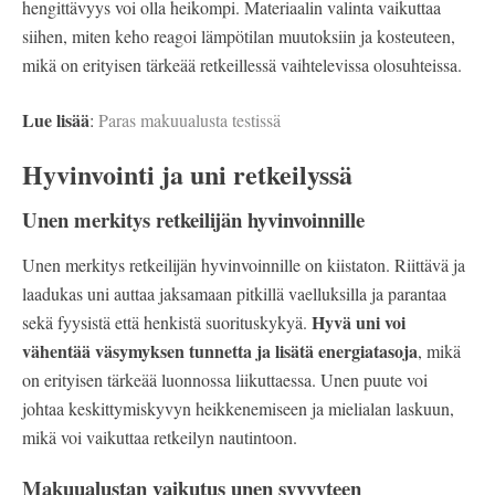
hengittävyys voi olla heikompi. Materiaalin valinta vaikuttaa
siihen, miten keho reagoi lämpötilan muutoksiin ja kosteuteen,
mikä on erityisen tärkeää retkeillessä vaihtelevissa olosuhteissa.
Lue lisää
:
Paras makuualusta testissä
Hyvinvointi ja uni retkeilyssä
Unen merkitys retkeilijän hyvinvoinnille
Unen merkitys retkeilijän hyvinvoinnille on kiistaton. Riittävä ja
laadukas uni auttaa jaksamaan pitkillä vaelluksilla ja parantaa
Hyvä uni voi
sekä fyysistä että henkistä suorituskykyä.
vähentää väsymyksen tunnetta ja lisätä energiatasoja
, mikä
on erityisen tärkeää luonnossa liikuttaessa. Unen puute voi
johtaa keskittymiskyvyn heikkenemiseen ja mielialan laskuun,
mikä voi vaikuttaa retkeilyn nautintoon.
Makuualustan vaikutus unen syvyyteen