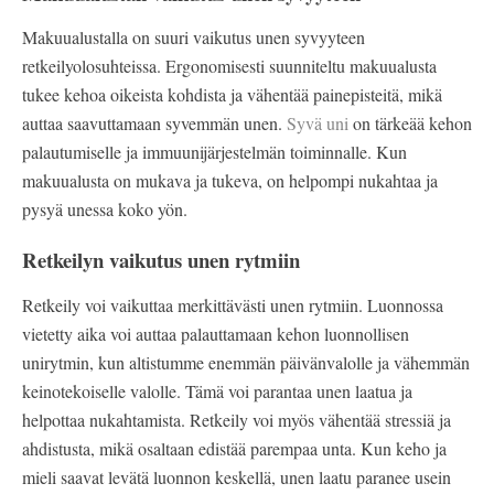
Makuualustalla on suuri vaikutus unen syvyyteen
retkeilyolosuhteissa. Ergonomisesti suunniteltu makuualusta
tukee kehoa oikeista kohdista ja vähentää painepisteitä, mikä
auttaa saavuttamaan syvemmän unen.
Syvä uni
on tärkeää kehon
palautumiselle ja immuunijärjestelmän toiminnalle. Kun
makuualusta on mukava ja tukeva, on helpompi nukahtaa ja
pysyä unessa koko yön.
Retkeilyn vaikutus unen rytmiin
Retkeily voi vaikuttaa merkittävästi unen rytmiin. Luonnossa
vietetty aika voi auttaa palauttamaan kehon luonnollisen
unirytmin, kun altistumme enemmän päivänvalolle ja vähemmän
keinotekoiselle valolle. Tämä voi parantaa unen laatua ja
helpottaa nukahtamista. Retkeily voi myös vähentää stressiä ja
ahdistusta, mikä osaltaan edistää parempaa unta. Kun keho ja
mieli saavat levätä luonnon keskellä, unen laatu paranee usein