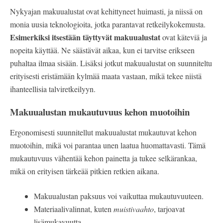
Nykyajan makuualustat ovat kehittyneet huimasti, ja niissä on
monia uusia teknologioita, jotka parantavat retkeilykokemusta.
Esimerkiksi itsestään täyttyvät makuualustat
ovat käteviä ja
nopeita käyttää. Ne säästävät aikaa, kun ei tarvitse erikseen
puhaltaa ilmaa sisään. Lisäksi jotkut makuualustat on suunniteltu
erityisesti eristämään kylmää maata vastaan, mikä tekee niistä
ihanteellisia talviretkeilyyn.
Makuualustan mukautuvuus kehon muotoihin
Ergonomisesti suunnitellut makuualustat mukautuvat kehon
muotoihin, mikä voi parantaa unen laatua huomattavasti. Tämä
mukautuvuus vähentää kehon painetta ja tukee selkärankaa,
mikä on erityisen tärkeää pitkien retkien aikana.
Makuualustan paksuus voi vaikuttaa mukautuvuuteen.
Materiaalivalinnat, kuten
muistivaahto
, tarjoavat
lisämukavuutta.