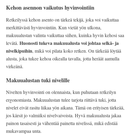
Kehon asennon vaikutus hyvinvointiin
Retkeilyssä kehon asento on tärkeä tekijä, joka voi vaikuttaa
merkittävästi hyvinvointiin. Kun vietät yön ulkona,
makuualustan valinta vaikuttaa siihen, kuinka hyvin kehosi saa
Huonosti tukeva makuualusta voi johtaa selkä- ja
levätä.
nivelkipuihin
, mikä voi pilata koko retken. On tärkeää löytää
alusta, joka tukee kehoa oikealla tavalla, jotta heräät aamulla
virkeänä.
Makuualustan tuki nivelille
Nivelten hyvinvointi on olennaista, kun puhutaan retkeilyn
ergonomiasta. Makuualustan tulee tarjota riittävä tuki, jotta
nivelet eivät rasitu liikaa yön aikana. Tämä on erityisen tärkeää,
jos kärsit jo valmiiksi nivelvaivoista. Hyvä makuualusta jakaa
painon tasaisesti ja vähentää painetta nivelissä, mikä edistää
mukavampaa unta.