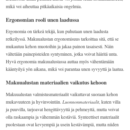
mikä voi aiheuttaa pitkäaikaisia ongelmia.
Ergonomian rooli unen laadussa
Ergonomia on tärkeä tekijä, kun puhutaan unen laadusta
retkeilyssä. Makuualustan ergonomisuus tarkoittaa sitä, että se
mukautuu kehon muotoihin ja jakaa painon tasaisesti. Näin
vältetään painepisteiden syntyminen, jotka voivat häiritä unta.
Hyvä ergonomia makuualustassa auttaa myös vähentämään
kääntyilyä yön aikana, mikä voi parantaa unen syvyyttä ja laatua.
Makuualustan materiaalien vaikutus kehoon
Makuualustan valmistusmateriaalit vaikuttavat suoraan kehon
mukavuuteen ja hyvinvointiin.
Luonnonmateriaalit
, kuten villa
ja puuvilla, tarjoavat hengittävyyttä ja pehmeyttä, mutta voivat
olla raskaampia ja vähemmän kestäviä. Synteettiset materiaalit
puolestaan ovat kevyempiä ja usein kestävämpiä, mutta niiden