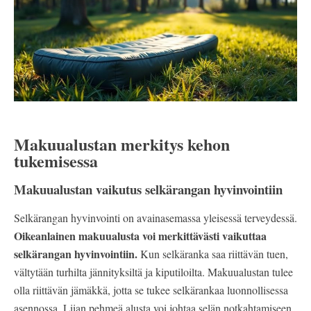
Makuualustan merkitys kehon
tukemisessa
Makuualustan vaikutus selkärangan hyvinvointiin
Selkärangan hyvinvointi on avainasemassa yleisessä terveydessä.
Oikeanlainen makuualusta voi merkittävästi vaikuttaa
selkärangan hyvinvointiin.
Kun selkäranka saa riittävän tuen,
vältytään turhilta jännityksiltä ja kiputiloilta. Makuualustan tulee
olla riittävän jämäkkä, jotta se tukee selkärankaa luonnollisessa
asennossa. Liian pehmeä alusta voi johtaa selän notkahtamiseen,