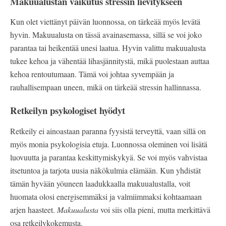
Makuualustan vaikutus stressin lievitykseen
Kun olet viettänyt päivän luonnossa, on tärkeää myös levätä
hyvin. Makuualusta on tässä avainasemassa, sillä se voi joko
parantaa tai heikentää unesi laatua. Hyvin valittu makuualusta
tukee kehoa ja vähentää lihasjännitystä, mikä puolestaan auttaa
kehoa rentoutumaan. Tämä voi johtaa syvempään ja
rauhallisempaan uneen, mikä on tärkeää stressin hallinnassa.
Retkeilyn psykologiset hyödyt
Retkeily ei ainoastaan paranna fyysistä terveyttä, vaan sillä on
myös monia psykologisia etuja. Luonnossa oleminen voi lisätä
luovuutta ja parantaa keskittymiskykyä. Se voi myös vahvistaa
itsetuntoa ja tarjota uusia näkökulmia elämään. Kun yhdistät
tämän hyvään yöuneen laadukkaalla makuualustalla, voit
huomata olosi energisemmäksi ja valmiimmaksi kohtaamaan
arjen haasteet.
Makuualusta
voi siis olla pieni, mutta merkittävä
osa retkeilykokemusta.