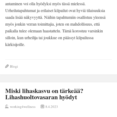
antaminen voi olla hyödyksi myös tässä mielessä.
Urheilutapahtumat ja erilaiset kilpailut ovat hyviä tilaisuuksia
saada lisää näkyvyyttä. Näihin tapahtumiin osallistuu yleensä
myös jonkin verran toimittajia, joten on mahdollisuus, että
paikalla tulee olemaan haastattelu. Tämä korostuu varsinkin
silloin, kun urheilija tai joukkue on päässyt kilpailussa
kärkisijoille.
Blogi
Miski lihaskasvu on tärkeää?
Lihashuoltovasaran hyödyt
working4wellness
8.4.2023