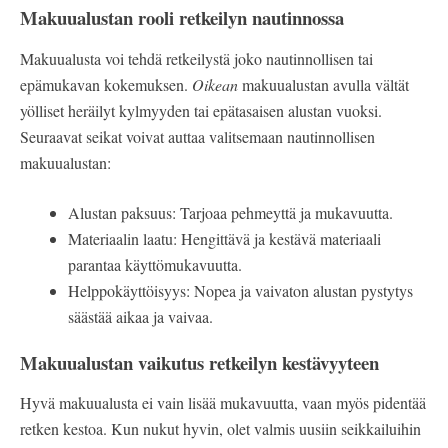
Makuualustan rooli retkeilyn nautinnossa
Makuualusta voi tehdä retkeilystä joko nautinnollisen tai
epämukavan kokemuksen.
Oikean
makuualustan avulla vältät
yölliset heräilyt kylmyyden tai epätasaisen alustan vuoksi.
Seuraavat seikat voivat auttaa valitsemaan nautinnollisen
makuualustan:
Alustan paksuus: Tarjoaa pehmeyttä ja mukavuutta.
Materiaalin laatu: Hengittävä ja kestävä materiaali
parantaa käyttömukavuutta.
Helppokäyttöisyys: Nopea ja vaivaton alustan pystytys
säästää aikaa ja vaivaa.
Makuualustan vaikutus retkeilyn kestävyyteen
Hyvä makuualusta ei vain lisää mukavuutta, vaan myös pidentää
retken kestoa. Kun nukut hyvin, olet valmis uusiin seikkailuihin