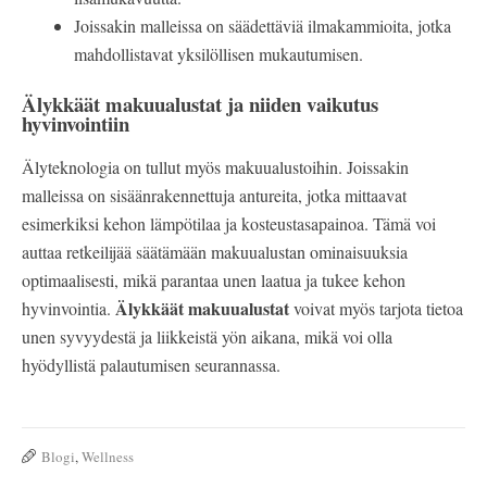
Joissakin malleissa on säädettäviä ilmakammioita, jotka
mahdollistavat yksilöllisen mukautumisen.
Älykkäät makuualustat ja niiden vaikutus
hyvinvointiin
Älyteknologia on tullut myös makuualustoihin. Joissakin
malleissa on sisäänrakennettuja antureita, jotka mittaavat
esimerkiksi kehon lämpötilaa ja kosteustasapainoa. Tämä voi
auttaa retkeilijää säätämään makuualustan ominaisuuksia
optimaalisesti, mikä parantaa unen laatua ja tukee kehon
Älykkäät makuualustat
hyvinvointia.
voivat myös tarjota tietoa
unen syvyydestä ja liikkeistä yön aikana, mikä voi olla
hyödyllistä palautumisen seurannassa.
Blogi
,
Wellness