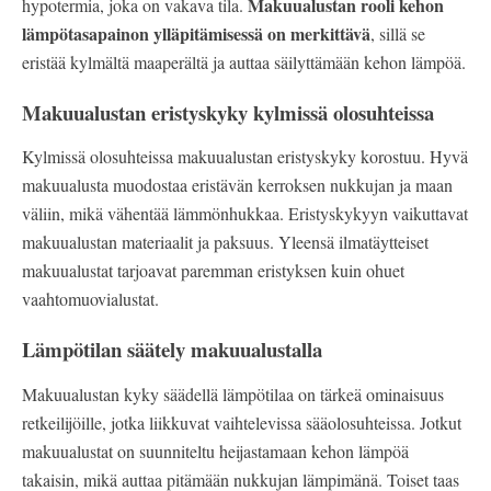
Makuualustan rooli kehon
hypotermia, joka on vakava tila.
lämpötasapainon ylläpitämisessä on merkittävä
, sillä se
eristää kylmältä maaperältä ja auttaa säilyttämään kehon lämpöä.
Makuualustan eristyskyky kylmissä olosuhteissa
Kylmissä olosuhteissa makuualustan eristyskyky korostuu. Hyvä
makuualusta muodostaa eristävän kerroksen nukkujan ja maan
väliin, mikä vähentää lämmönhukkaa. Eristyskykyyn vaikuttavat
makuualustan materiaalit ja paksuus. Yleensä ilmatäytteiset
makuualustat tarjoavat paremman eristyksen kuin ohuet
vaahtomuovialustat.
Lämpötilan säätely makuualustalla
Makuualustan kyky säädellä lämpötilaa on tärkeä ominaisuus
retkeilijöille, jotka liikkuvat vaihtelevissa sääolosuhteissa. Jotkut
makuualustat on suunniteltu heijastamaan kehon lämpöä
takaisin, mikä auttaa pitämään nukkujan lämpimänä. Toiset taas