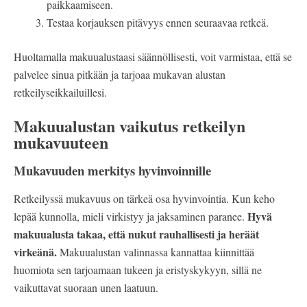
paikkaamiseen.
Testaa korjauksen pitävyys ennen seuraavaa retkeä.
Huoltamalla makuualustaasi säännöllisesti, voit varmistaa, että se
palvelee sinua pitkään ja tarjoaa mukavan alustan
retkeilyseikkailuillesi.
Makuualustan vaikutus retkeilyn
mukavuuteen
Mukavuuden merkitys hyvinvoinnille
Retkeilyssä mukavuus on tärkeä osa hyvinvointia. Kun keho
Hyvä
lepää kunnolla, mieli virkistyy ja jaksaminen paranee.
makuualusta takaa, että nukut rauhallisesti ja heräät
virkeänä.
Makuualustan valinnassa kannattaa kiinnittää
huomiota sen tarjoamaan tukeen ja eristyskykyyn, sillä ne
vaikuttavat suoraan unen laatuun.