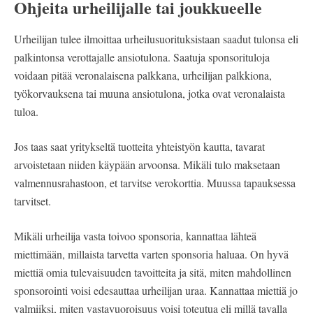
Ohjeita urheilijalle tai joukkueelle
Urheilijan tulee ilmoittaa urheilusuorituksistaan saadut tulonsa eli
palkintonsa verottajalle ansiotulona. Saatuja sponsorituloja
voidaan pitää veronalaisena palkkana, urheilijan palkkiona,
työkorvauksena tai muuna ansiotulona, jotka ovat veronalaista
tuloa.
Jos taas saat yritykseltä tuotteita yhteistyön kautta, tavarat
arvoistetaan niiden käypään arvoonsa. Mikäli tulo maksetaan
valmennusrahastoon, et tarvitse verokorttia. Muussa tapauksessa
tarvitset.
Mikäli urheilija vasta toivoo sponsoria, kannattaa lähteä
miettimään, millaista tarvetta varten sponsoria haluaa. On hyvä
miettiä omia tulevaisuuden tavoitteita ja sitä, miten mahdollinen
sponsorointi voisi edesauttaa urheilijan uraa. Kannattaa miettiä jo
valmiiksi, miten vastavuoroisuus voisi toteutua eli millä tavalla