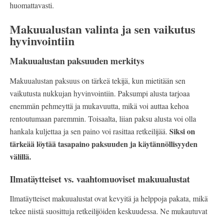
huomattavasti.
Makuualustan valinta ja sen vaikutus
hyvinvointiin
Makuualustan paksuuden merkitys
Makuualustan paksuus on tärkeä tekijä, kun mietitään sen
vaikutusta nukkujan hyvinvointiin. Paksumpi alusta tarjoaa
enemmän pehmeyttä ja mukavuutta, mikä voi auttaa kehoa
rentoutumaan paremmin. Toisaalta, liian paksu alusta voi olla
Siksi on
hankala kuljettaa ja sen paino voi rasittaa retkeilijää.
tärkeää löytää tasapaino paksuuden ja käytännöllisyyden
välillä.
Ilmatäytteiset vs. vaahtomuoviset makuualustat
Ilmatäytteiset makuualustat ovat kevyitä ja helppoja pakata, mikä
tekee niistä suosittuja retkeilijöiden keskuudessa. Ne mukautuvat