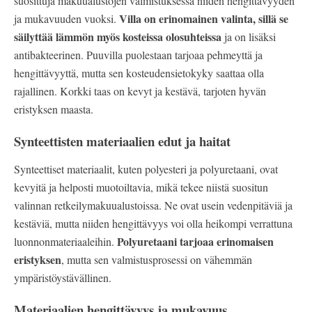
suosittuja makuualustojen valmistuksessa niiden hengittävyyden
Villa on erinomainen valinta, sillä se
ja mukavuuden vuoksi.
säilyttää lämmön myös kosteissa olosuhteissa
ja on lisäksi
antibakteerinen. Puuvilla puolestaan tarjoaa pehmeyttä ja
hengittävyyttä, mutta sen kosteudensietokyky saattaa olla
rajallinen. Korkki taas on kevyt ja kestävä, tarjoten hyvän
eristyksen maasta.
Synteettisten materiaalien edut ja haitat
Synteettiset materiaalit, kuten polyesteri ja polyuretaani, ovat
kevyitä ja helposti muotoiltavia, mikä tekee niistä suositun
valinnan retkeilymakuualustoissa. Ne ovat usein vedenpitäviä ja
kestäviä, mutta niiden hengittävyys voi olla heikompi verrattuna
Polyuretaani tarjoaa erinomaisen
luonnonmateriaaleihin.
eristyksen
, mutta sen valmistusprosessi on vähemmän
ympäristöystävällinen.
Materiaalien hengittävyys ja mukavuus