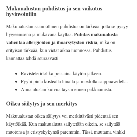
Makuualustan puhdistus ja sen vaikutus
hyvinvointiin
Makuualustan säännöllinen puhdistus on tärkeää, jotta se pysyy
Puhdas makuualusta
hygieenisenä ja mukavana käyttää.
vähentää allergioiden ja ihoärsytysten riskiä
, mikä on
erityisen tärkeää, kun vietät aikaa luonnossa. Puhdistus
kannattaa tehdä seuraavasti:
Ravistele irtolika pois aina käytön jälkeen.
Pyyhi pinta kostealla liinalla ja miedolla saippuavedellä.
Anna alustan kuivua täysin ennen pakkaamista.
Oikea säilytys ja sen merkitys
Makuualustan oikea säilytys voi merkittävästi pidentää sen
käyttöikää. Kun makuualusta säilytetään oikein, se säilyttää
muotonsa ja eristyskykynsä paremmin. Tässä muutama vinkki