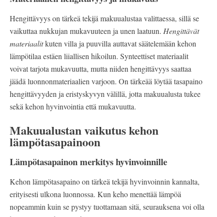
Hengittävyys on tärkeä tekijä makuualustaa valittaessa, sillä se
vaikuttaa nukkujan mukavuuteen ja unen laatuun.
Hengittävät
materiaalit
kuten villa ja puuvilla auttavat säätelemään kehon
lämpötilaa estäen liiallisen hikoilun. Synteettiset materiaalit
voivat tarjota mukavuutta, mutta niiden hengittävyys saattaa
jäädä luonnonmateriaalien varjoon. On tärkeää löytää tasapaino
hengittävyyden ja eristyskyvyn välillä, jotta makuualusta tukee
sekä kehon hyvinvointia että mukavuutta.
Makuualustan vaikutus kehon
lämpötasapainoon
Lämpötasapainon merkitys hyvinvoinnille
Kehon lämpötasapaino on tärkeä tekijä hyvinvoinnin kannalta,
erityisesti ulkona luonnossa. Kun keho menettää lämpöä
nopeammin kuin se pystyy tuottamaan sitä, seurauksena voi olla