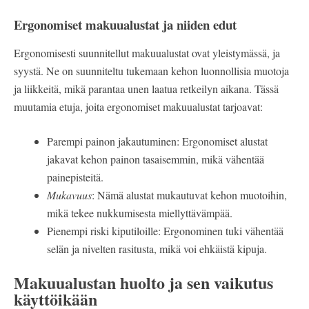
Ergonomiset makuualustat ja niiden edut
Ergonomisesti suunnitellut makuualustat ovat yleistymässä, ja
syystä. Ne on suunniteltu tukemaan kehon luonnollisia muotoja
ja liikkeitä, mikä parantaa unen laatua retkeilyn aikana. Tässä
muutamia etuja, joita ergonomiset makuualustat tarjoavat:
Parempi painon jakautuminen: Ergonomiset alustat
jakavat kehon painon tasaisemmin, mikä vähentää
painepisteitä.
Mukavuus
: Nämä alustat mukautuvat kehon muotoihin,
mikä tekee nukkumisesta miellyttävämpää.
Pienempi riski kiputiloille: Ergonominen tuki vähentää
selän ja nivelten rasitusta, mikä voi ehkäistä kipuja.
Makuualustan huolto ja sen vaikutus
käyttöikään