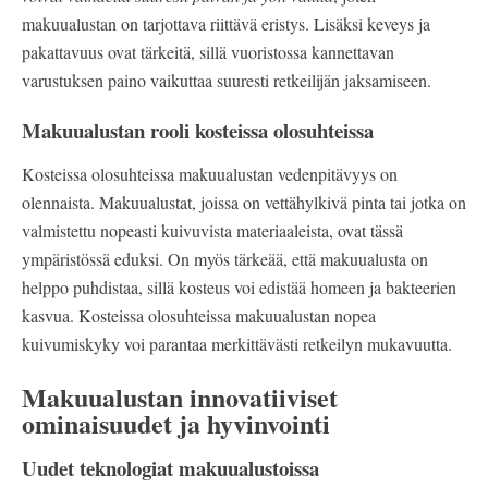
makuualustan on tarjottava riittävä eristys. Lisäksi keveys ja
pakattavuus ovat tärkeitä, sillä vuoristossa kannettavan
varustuksen paino vaikuttaa suuresti retkeilijän jaksamiseen.
Makuualustan rooli kosteissa olosuhteissa
Kosteissa olosuhteissa makuualustan vedenpitävyys on
olennaista. Makuualustat, joissa on vettähylkivä pinta tai jotka on
valmistettu nopeasti kuivuvista materiaaleista, ovat tässä
ympäristössä eduksi. On myös tärkeää, että makuualusta on
helppo puhdistaa, sillä kosteus voi edistää homeen ja bakteerien
kasvua. Kosteissa olosuhteissa makuualustan nopea
kuivumiskyky voi parantaa merkittävästi retkeilyn mukavuutta.
Makuualustan innovatiiviset
ominaisuudet ja hyvinvointi
Uudet teknologiat makuualustoissa