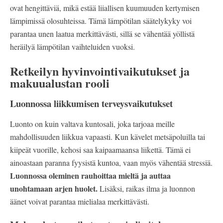
ovat hengittäviä, mikä estää liiallisen kuumuuden kertymisen
lämpimissä olosuhteissa. Tämä lämpötilan säätelykyky voi
parantaa unen laatua merkittävästi, sillä se vähentää yöllistä
heräilyä lämpötilan vaihteluiden vuoksi.
Retkeilyn hyvinvointivaikutukset ja
makuualustan rooli
Luonnossa liikkumisen terveysvaikutukset
Luonto on kuin valtava kuntosali, joka tarjoaa meille
mahdollisuuden liikkua vapaasti. Kun kävelet metsäpoluilla tai
kiipeät vuorille, kehosi saa kaipaamaansa liikettä. Tämä ei
ainoastaan paranna fyysistä kuntoa, vaan myös vähentää stressiä.
Luonnossa oleminen rauhoittaa mieltä ja auttaa
unohtamaan arjen huolet.
Lisäksi, raikas ilma ja luonnon
äänet voivat parantaa mielialaa merkittävästi.