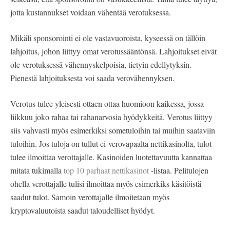
jotta kustannukset voidaan vähentää verotuksessa.
Mikäli sponsorointi ei ole vastavuoroista, kyseessä on tällöin
lahjoitus, johon liittyy omat verotussääntönsä. Lahjoitukset eivät
ole verotuksessä vähennyskelpoisia, tietyin edellytyksin.
Pienestä lahjoituksesta voi saada verovähennyksen.
Verotus tulee yleisesti ottaen ottaa huomioon kaikessa, jossa
liikkuu joko rahaa tai rahanarvosia hyödykkeitä. Verotus liittyy
siis vahvasti myös esimerkiksi sometuloihin tai muihin saataviin
tuloihin. Jos tuloja on tullut ei-verovapaalta nettikasinolta, tulot
tulee ilmoittaa verottajalle. Kasinoiden luotettavuutta kannattaa
mitata tukimalla
top 10 parhaat nettikasinot
-listaa. Pelitulojen
ohella verottajalle tulisi ilmoittaa myös esimerkiks käsitöistä
saadut tulot. Samoin verottajalle ilmoitetaan myös
kryptovaluutoista saadut taloudelliset hyödyt.