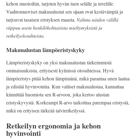
kehon muotoihin, tarjoten hyvän tuen selälle ja nivelille.
Vaahtomuoviset makuualustat sen sijaan ovat kestävämpiä ja
tarjoavat tasaisen eristyksen maasta.
Valinta näiden välillä
riippuu usein henkilökohtaisista mieltymyksistä ja
retkeilyolosuhteista.
Makuualustan lämpöeristyskyky
Lämpöeristyskyky on yksi makuualustan tärkeimmistä
ominaisuuksista, erityisesti kylmissä olosuhteissa. Hyvä
lämpöeristys pitää kehon lämpimänä, mikä parantaa unen laatua
ja edistää hyvinvointia. Kun valitset makuualustaa, kannattaa
kiinnittää huomiota sen R-arvoon, joka kertoo alustan
eristyskyvystä. Korkeampi R-arvo tarkoittaa parempaa eristystä,
mikä on erityisen tärkeää talviretkeilyssä.
Retkeilyn ergonomia ja kehon
hyvinvointi