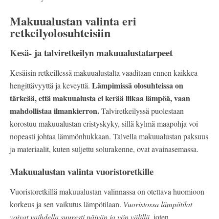
Makuualustan valinta eri
retkeilyolosuhteisiin
Kesä- ja talviretkeilyn makuualustatarpeet
Kesäisin retkeillessä makuualustalta vaaditaan ennen kaikkea
Lämpimissä olosuhteissa on
hengittävyyttä ja keveyttä.
tärkeää, että makuualusta ei kerää liikaa lämpöä, vaan
mahdollistaa ilmankierron.
Talviretkeilyssä puolestaan
korostuu makuualustan eristyskyky, sillä kylmä maapohja voi
nopeasti johtaa lämmönhukkaan. Talvella makuualustan paksuus
ja materiaalit, kuten suljettu solurakenne, ovat avainasemassa.
Makuualustan valinta vuoristoretkille
Vuoristoretkillä makuualustan valinnassa on otettava huomioon
korkeus ja sen vaikutus lämpötilaan.
Vuoristossa lämpötilat
voivat vaihdella suuresti päivän ja yön välillä
, joten