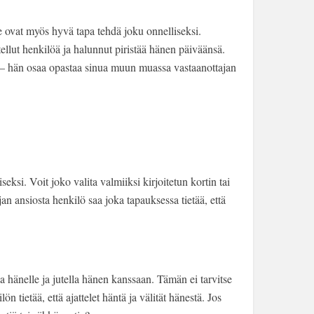
 ne ovat myös hyvä tapa tehdä joku onnelliseksi.
ellut henkilöä ja halunnut piristää hänen päiväänsä.
a – hän osaa opastaa sinua muun muassa vastaanottajan
ksi. Voit joko valita valmiiksi kirjoitetun kortin tai
jan ansiosta henkilö saa joka tapauksessa tietää, että
taa hänelle ja jutella hänen kanssaan. Tämän ei tarvitse
 tietää, että ajattelet häntä ja välität hänestä. Jos