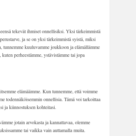
eensä tekevät ihmiset onnellisiksi. Yksi tärkeimmistä
rustarve, ja se on yksi tärkeimmistä syistä, miksi
n, tunnemme kuuluvamme joukkoon ja elämällämme
a, kuten perheestämme, ystävistämme tai jopa
ä hallitsemme elämäämme. Kun tunnemme, että voimme
e todennäköisemmin onnellisia. Tämä voi tarkoittaa
iasi ja kiinnostuksen kohteitasi.
vämme jotain arvokasta ja kannattavaa, olemme
ksissamme tai vaikka vain auttamalla muita.