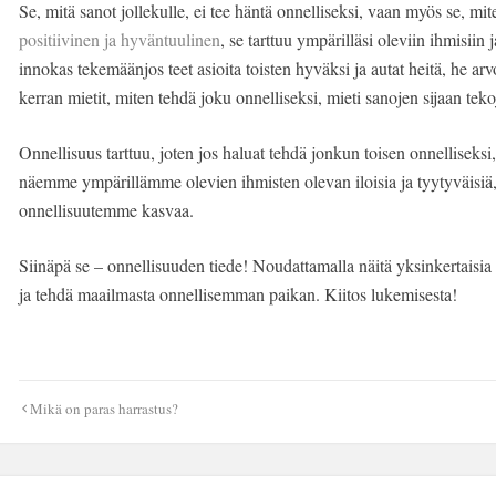
Se, mitä sanot jollekulle, ei tee häntä onnelliseksi, vaan myös se, mi
positiivinen ja hyväntuulinen
, se tarttuu ympärilläsi oleviin ihmisiin 
innokas tekemäänjos teet asioita toisten hyväksi ja autat heitä, he arv
kerran mietit, miten tehdä joku onnelliseksi, mieti sanojen sijaan teko
Onnellisuus tarttuu, joten jos haluat tehdä jonkun toisen onnelliseksi,
näemme ympärillämme olevien ihmisten olevan iloisia ja tyytyväisi
onnellisuutemme kasvaa.
Siinäpä se – onnellisuuden tiede! Noudattamalla näitä yksinkertaisia v
ja tehdä maailmasta onnellisemman paikan. Kiitos lukemisesta!
Artikkelien
Mikä on paras harrastus?
selaus