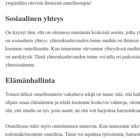
ympärilläsi olevista ihmisistä onnellisempia!
Sosiaalinen yhteys
On käynyt ilmi, että on olemassa muutamia keskeisiä asioita, jotka yl
on sosiaalinen yhteys. yhteenkuuluvuuden tunne muihin on ihmisen pe
koemme onnellisuutta. Kun tunnemme olevamme yhteydessä muihi
on merkitystä. Tämä yhteenkuuluvuuden tunne voi tulla eri paikoist
yhteisöstämme.
Elämänhallinta
Toinen tärkeä onnellisuuteen vaikuttava tekijä on tunne siitä, ett
ohjata omaa elämäämme ja tehdä itseämme koskevia valintoja, olemm
sitä, että sinulla on työ, josta nautit, tai että voit harjoittaa harrastuks
Onnellisuus tulee myös onnistumisen tunteesta. Kun tunnemme teke
todennäköisemmin onnellisia. Tämä voi tapahtua työssämme, harrastu