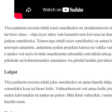
Yksi parhaista tavoista tehdä toiset onnelliseksi on yksinkertaisesti o
tarvitsee sinua – olipa kyse sitten vain kuuntelevasta korvasta tai l
jonkun onnelliseksi. Toinen tapa tehdä toiset onnelliseksi on auttaa 
neuvojen antamista, auttamista jonkin projektin kanssa tai vaikka va
Lopuksi voit myös levittää onnellisuutta tekemällä ystävällisiä tekoj
jollekulle tai kohteliaisuuden antaminen voi piristää heidän päiväänsä
Lahjat
Yksi parhaista tavoista tehdä joku onnelliseksi on antaa hänelle lahja
esimerkiksi koru tai hieno kello. Vaihtoehtoisesti voit antaa heille jo
uuden kahvimukin tai mukavan peiton. Mitä ikinä valitsetkin, varmista,
käyttää usein.