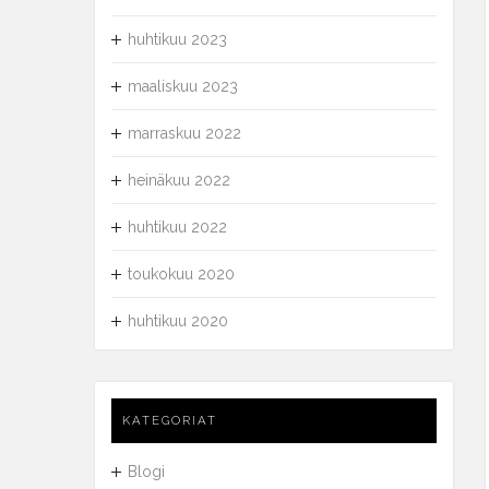
huhtikuu 2023
maaliskuu 2023
marraskuu 2022
heinäkuu 2022
huhtikuu 2022
toukokuu 2020
huhtikuu 2020
KATEGORIAT
Blogi