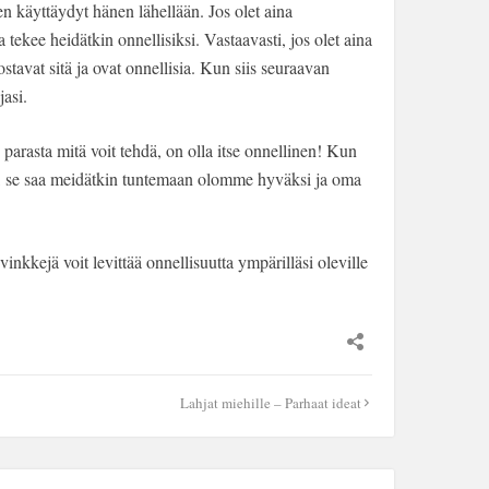
ten käyttäydyt hänen lähellään. Jos olet aina
ja tekee heidätkin onnellisiksi. Vastaavasti, jos olet aina
ostavat sitä ja ovat onnellisia. Kun siis seuraavan
jasi.
 parasta mitä voit tehdä, on olla itse onnellinen! Kun
ä, se saa meidätkin tuntemaan olomme hyväksi ja oma
inkkejä voit levittää onnellisuutta ympärilläsi oleville
Lahjat miehille – Parhaat ideat