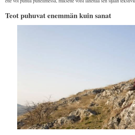
ette voi puhua puhelimessa, miksette voisi lähettää sen sijaan tekstivi
Teot puhuvat enemmän kuin sanat