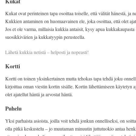
Kukat
Kukat ovat perinteinen tapa osoittaa toiselle, että välität hänestä, ja
Kukkien antaminen on huomaavainen ele, joka osoittaa, että olet ajat
Jos et ole varma, millaisia kukkia antaisit, kysy apua kukkakaupast
suosikkivärien ja kukkatyypin perusteella.
Lähetä kukkia netistä – helposti ja nopeasti!
Kortti
Kortti on toinen yksinkertainen mutta tehokas tapa tehdä joku onnellise
kirjoittaa oman viestin kortin sisälle. Kortin lähettämiseen käytetyn a
olet ajatellut häntä ja arvostat häntä.
Puhelu
Yksi parhaista asioista, joilla voit tehdä jonkun onnelliseksi, on soit
olla pitkä keskustelu – jo muutaman minuutin juttutuokio antaa henkilön