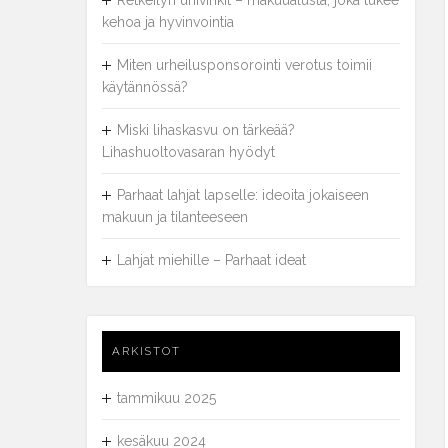
Retkeilyn univinkit – makuualusta, joka tukee
kehoa ja hyvinvointia
Miten urheilusponsorointi verotus toimii
käytännössä?
Miski lihaskasvu on tärkeää?
Lihashuoltovasaran hyödyt
Parhaat lahjat lapselle: ideoita jokaiseen
makuun ja tilanteeseen
Lahjat miehille – Parhaat ideat
ARKISTOT
tammikuu 2025
kesäkuu 2024