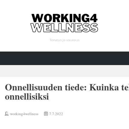
Terveys ja vauraus
Onnellisuuden tiede: Kuinka t
onnellisiksi
working4wellness
7.7.2022