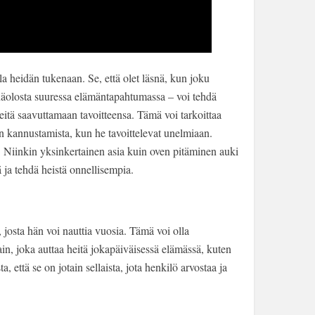
lla heidän tukenaan. Se, että olet läsnä, kun joku
äsnäolosta suuressa elämäntapahtumassa – voi tehdä
heitä saavuttamaan tavoitteensa. Tämä voi tarkoittaa
in kannustamista, kun he tavoittelevat unelmiaan.
a. Niinkin yksinkertainen asia kuin oven pitäminen auki
 ja tehdä heistä onnellisempia.
, josta hän voi nauttia vuosia. Tämä voi olla
tain, joka auttaa heitä jokapäiväisessä elämässä, kuten
 että se on jotain sellaista, jota henkilö arvostaa ja