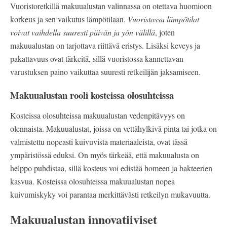
Vuoristoretkillä makuualustan valinnassa on otettava huomioon
korkeus ja sen vaikutus lämpötilaan.
Vuoristossa lämpötilat
voivat vaihdella suuresti päivän ja yön välillä
, joten
makuualustan on tarjottava riittävä eristys. Lisäksi keveys ja
pakattavuus ovat tärkeitä, sillä vuoristossa kannettavan
varustuksen paino vaikuttaa suuresti retkeilijän jaksamiseen.
Makuualustan rooli kosteissa olosuhteissa
Kosteissa olosuhteissa makuualustan vedenpitävyys on
olennaista. Makuualustat, joissa on vettähylkivä pinta tai jotka on
valmistettu nopeasti kuivuvista materiaaleista, ovat tässä
ympäristössä eduksi. On myös tärkeää, että makuualusta on
helppo puhdistaa, sillä kosteus voi edistää homeen ja bakteerien
kasvua. Kosteissa olosuhteissa makuualustan nopea
kuivumiskyky voi parantaa merkittävästi retkeilyn mukavuutta.
Makuualustan innovatiiviset