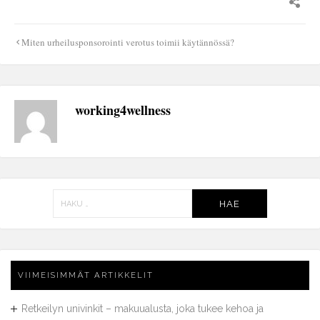
Artikkelien
Miten urheilusponsorointi verotus toimii käytännössä?
selaus
working4wellness
Haku:
VIIMEISIMMÄT ARTIKKELIT
Retkeilyn univinkit – makuualusta, joka tukee kehoa ja