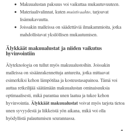
Makuualustan paksuus voi vaikuttaa mukautuvuuteen.
Materiaalivalinnat, kuten
muistivaahto
, tarjoavat
lisämukavuutta.
Joissakin malleissa on säädettäviä ilmakammioita, jotka
mahdollistavat yksilöllisen mukautumisen.
Älykkäät makuualustat ja niiden vaikutus
hyvinvointiin
Älyteknologia on tullut myös makuualustoihin. Joissakin
malleissa on sisäänrakennettuja antureita, jotka mittaavat
esimerkiksi kehon lämpötilaa ja kosteustasapainoa. Tämä voi
auttaa retkeilijää säätämään makuualustan ominaisuuksia
optimaalisesti, mikä parantaa unen laatua ja tukee kehon
Älykkäät makuualustat
hyvinvointia.
voivat myös tarjota tietoa
unen syvyydestä ja liikkeistä yön aikana, mikä voi olla
hyödyllistä palautumisen seurannassa.