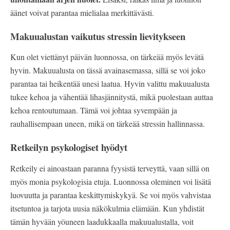
äänet voivat parantaa mielialaa merkittävästi.
Makuualustan vaikutus stressin lievitykseen
Kun olet viettänyt päivän luonnossa, on tärkeää myös levätä
hyvin. Makuualusta on tässä avainasemassa, sillä se voi joko
parantaa tai heikentää unesi laatua. Hyvin valittu makuualusta
tukee kehoa ja vähentää lihasjännitystä, mikä puolestaan auttaa
kehoa rentoutumaan. Tämä voi johtaa syvempään ja
rauhallisempaan uneen, mikä on tärkeää stressin hallinnassa.
Retkeilyn psykologiset hyödyt
Retkeily ei ainoastaan paranna fyysistä terveyttä, vaan sillä on
myös monia psykologisia etuja. Luonnossa oleminen voi lisätä
luovuutta ja parantaa keskittymiskykyä. Se voi myös vahvistaa
itsetuntoa ja tarjota uusia näkökulmia elämään. Kun yhdistät
tämän hyvään yöuneen laadukkaalla makuualustalla, voit