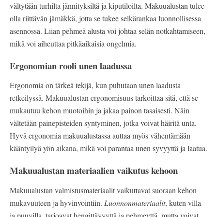
vältytään turhilta jännityksiltä ja kiputiloilta. Makuualustan tulee
olla riittävän jämäkkä, jotta se tukee selkärankaa luonnollisessa
asennossa. Liian pehmeä alusta voi johtaa selän notkahtamiseen,
mikä voi aiheuttaa pitkäaikaisia ongelmia.
Ergonomian rooli unen laadussa
Ergonomia on tärkeä tekijä, kun puhutaan unen laadusta
retkeilyssä. Makuualustan ergonomisuus tarkoittaa sitä, että se
mukautuu kehon muotoihin ja jakaa painon tasaisesti. Näin
vältetään painepisteiden syntyminen, jotka voivat häiritä unta.
Hyvä ergonomia makuualustassa auttaa myös vähentämään
kääntyilyä yön aikana, mikä voi parantaa unen syvyyttä ja laatua.
Makuualustan materiaalien vaikutus kehoon
Makuualustan valmistusmateriaalit vaikuttavat suoraan kehon
mukavuuteen ja hyvinvointiin.
Luonnonmateriaalit
, kuten villa
ja puuvilla, tarjoavat hengittävyyttä ja pehmeyttä, mutta voivat