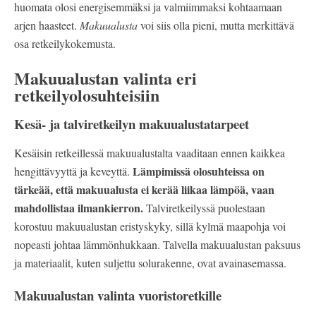
huomata olosi energisemmäksi ja valmiimmaksi kohtaamaan
arjen haasteet.
Makuualusta
voi siis olla pieni, mutta merkittävä
osa retkeilykokemusta.
Makuualustan valinta eri
retkeilyolosuhteisiin
Kesä- ja talviretkeilyn makuualustatarpeet
Kesäisin retkeillessä makuualustalta vaaditaan ennen kaikkea
Lämpimissä olosuhteissa on
hengittävyyttä ja keveyttä.
tärkeää, että makuualusta ei kerää liikaa lämpöä, vaan
mahdollistaa ilmankierron.
Talviretkeilyssä puolestaan
korostuu makuualustan eristyskyky, sillä kylmä maapohja voi
nopeasti johtaa lämmönhukkaan. Talvella makuualustan paksuus
ja materiaalit, kuten suljettu solurakenne, ovat avainasemassa.
Makuualustan valinta vuoristoretkille