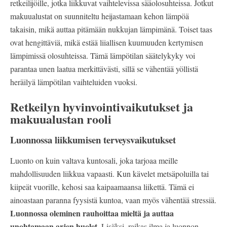
retkeilijöille, jotka liikkuvat vaihtelevissa sääolosuhteissa. Jotkut
makuualustat on suunniteltu heijastamaan kehon lämpöä
takaisin, mikä auttaa pitämään nukkujan lämpimänä. Toiset taas
ovat hengittäviä, mikä estää liiallisen kuumuuden kertymisen
lämpimissä olosuhteissa. Tämä lämpötilan säätelykyky voi
parantaa unen laatua merkittävästi, sillä se vähentää yöllistä
heräilyä lämpötilan vaihteluiden vuoksi.
Retkeilyn hyvinvointivaikutukset ja
makuualustan rooli
Luonnossa liikkumisen terveysvaikutukset
Luonto on kuin valtava kuntosali, joka tarjoaa meille
mahdollisuuden liikkua vapaasti. Kun kävelet metsäpoluilla tai
kiipeät vuorille, kehosi saa kaipaamaansa liikettä. Tämä ei
ainoastaan paranna fyysistä kuntoa, vaan myös vähentää stressiä.
Luonnossa oleminen rauhoittaa mieltä ja auttaa
unohtamaan arjen huolet.
Lisäksi, raikas ilma ja luonnon