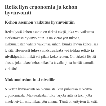
Retkeilyn ergonomia ja kehon
hyvinvointi
Kehon asennon vaikutus hyvinvointiin
Retkeilyssä kehon asento on tärkeä tekijä, joka voi vaikuttaa
merkittävästi hyvinvointiin. Kun vietät yön ulkona,
makuualustan valinta vaikuttaa siihen, kuinka hyvin kehosi saa
Huonosti tukeva makuualusta voi johtaa selkä- ja
levätä.
nivelkipuihin
, mikä voi pilata koko retken. On tärkeää löytää
alusta, joka tukee kehoa oikealla tavalla, jotta heräät aamulla
virkeänä.
Makuualustan tuki nivelille
Nivelten hyvinvointi on olennaista, kun puhutaan retkeilyn
ergonomiasta. Makuualustan tulee tarjota riittävä tuki, jotta
nivelet eivät rasitu liikaa yön aikana. Tämä on erityisen tärkeää,