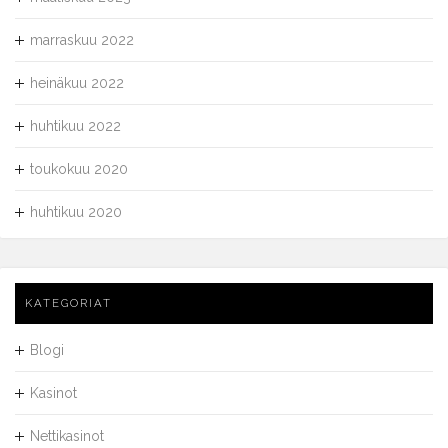
marraskuu 2022
heinäkuu 2022
huhtikuu 2022
toukokuu 2020
huhtikuu 2020
KATEGORIAT
Blogi
Kasinot
Nettikasinot