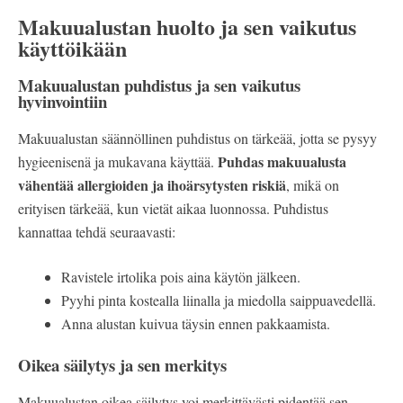
Makuualustan huolto ja sen vaikutus
käyttöikään
Makuualustan puhdistus ja sen vaikutus
hyvinvointiin
Makuualustan säännöllinen puhdistus on tärkeää, jotta se pysyy
Puhdas makuualusta
hygieenisenä ja mukavana käyttää.
vähentää allergioiden ja ihoärsytysten riskiä
, mikä on
erityisen tärkeää, kun vietät aikaa luonnossa. Puhdistus
kannattaa tehdä seuraavasti:
Ravistele irtolika pois aina käytön jälkeen.
Pyyhi pinta kostealla liinalla ja miedolla saippuavedellä.
Anna alustan kuivua täysin ennen pakkaamista.
Oikea säilytys ja sen merkitys
Makuualustan oikea säilytys voi merkittävästi pidentää sen