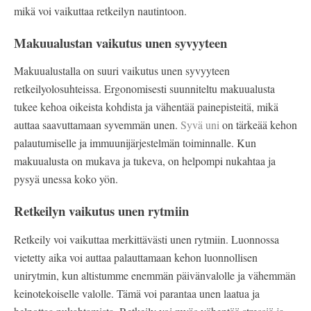
mikä voi vaikuttaa retkeilyn nautintoon.
Makuualustan vaikutus unen syvyyteen
Makuualustalla on suuri vaikutus unen syvyyteen
retkeilyolosuhteissa. Ergonomisesti suunniteltu makuualusta
tukee kehoa oikeista kohdista ja vähentää painepisteitä, mikä
auttaa saavuttamaan syvemmän unen.
Syvä uni
on tärkeää kehon
palautumiselle ja immuunijärjestelmän toiminnalle. Kun
makuualusta on mukava ja tukeva, on helpompi nukahtaa ja
pysyä unessa koko yön.
Retkeilyn vaikutus unen rytmiin
Retkeily voi vaikuttaa merkittävästi unen rytmiin. Luonnossa
vietetty aika voi auttaa palauttamaan kehon luonnollisen
unirytmin, kun altistumme enemmän päivänvalolle ja vähemmän
keinotekoiselle valolle. Tämä voi parantaa unen laatua ja