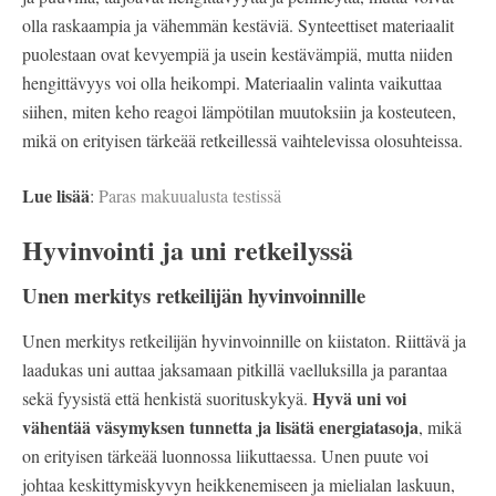
olla raskaampia ja vähemmän kestäviä. Synteettiset materiaalit
puolestaan ovat kevyempiä ja usein kestävämpiä, mutta niiden
hengittävyys voi olla heikompi. Materiaalin valinta vaikuttaa
siihen, miten keho reagoi lämpötilan muutoksiin ja kosteuteen,
mikä on erityisen tärkeää retkeillessä vaihtelevissa olosuhteissa.
Lue lisää
:
Paras makuualusta testissä
Hyvinvointi ja uni retkeilyssä
Unen merkitys retkeilijän hyvinvoinnille
Unen merkitys retkeilijän hyvinvoinnille on kiistaton. Riittävä ja
laadukas uni auttaa jaksamaan pitkillä vaelluksilla ja parantaa
Hyvä uni voi
sekä fyysistä että henkistä suorituskykyä.
vähentää väsymyksen tunnetta ja lisätä energiatasoja
, mikä
on erityisen tärkeää luonnossa liikuttaessa. Unen puute voi
johtaa keskittymiskyvyn heikkenemiseen ja mielialan laskuun,