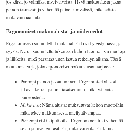
jos kärsit jo valmiiksi nivelvaivoista. Hyvä makuualusta jakaa
painon tasaisesti ja vähentää painetta nivelissä, mikä edistää
mukavampaa unta.
Ergonomiset makuualustat ja niiden edut
Ergonomisesti suunnitellut makuualustat ovat yleistymässä, ja
syystä. Ne on suunniteltu tukemaan kehon luonnollisia muotoja
ja liikkeitä, mikä parantaa unen laatua retkeilyn aikana. Tässä
muutamia etuja, joita ergonomiset makuualustat tarjoavat:
Parempi painon jakautuminen: Ergonomiset alustat
jakavat kehon painon tasaisemmin, mikä vähentää
painepisteitä.
Mukavuus
: Nämä alustat mukautuvat kehon muotoihin,
mikä tekee nukkumisesta miellyttävämpää.
Pienempi riski kiputiloille: Ergonominen tuki vähentää
selän ja nivelten rasitusta, mikä voi ehkäistä kipuja.