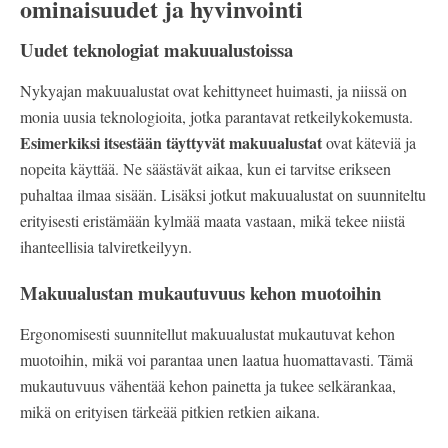
ominaisuudet ja hyvinvointi
Uudet teknologiat makuualustoissa
Nykyajan makuualustat ovat kehittyneet huimasti, ja niissä on
monia uusia teknologioita, jotka parantavat retkeilykokemusta.
Esimerkiksi itsestään täyttyvät makuualustat
ovat käteviä ja
nopeita käyttää. Ne säästävät aikaa, kun ei tarvitse erikseen
puhaltaa ilmaa sisään. Lisäksi jotkut makuualustat on suunniteltu
erityisesti eristämään kylmää maata vastaan, mikä tekee niistä
ihanteellisia talviretkeilyyn.
Makuualustan mukautuvuus kehon muotoihin
Ergonomisesti suunnitellut makuualustat mukautuvat kehon
muotoihin, mikä voi parantaa unen laatua huomattavasti. Tämä
mukautuvuus vähentää kehon painetta ja tukee selkärankaa,
mikä on erityisen tärkeää pitkien retkien aikana.