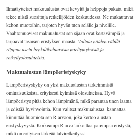
Ilmatäytteiset makuualustat ovat kevyitä ja helppoja pakata, mikä
tekee niistä suosittuja retkeilijöiden keskuudessa. Ne mukautuvat
kehon muotoihin, tarjoten hyvän tuen selälle ja nivelille.
Vaahtomuoviset makuualustat sen sijaan ovat kestävämpiä ja
tarjoavat tasaisen eristyksen maasta.
Valinta näiden välillä
riippuu usein henkilökohtaisista mieltymyksistä ja
retkeilyolosuhteista.
Makuualustan lämpöeristyskyky
Lämpöeristyskyky on yksi makuualustan tärkeimmistä
ominaisuuksista, erityisesti kylmissä olosuhteissa. Hyvä
lämpöeristys pitää kehon lämpimänä, mikä parantaa unen laatua
ja edistää hyvinvointia. Kun valitset makuualustaa, kannattaa
kiinnittää huomiota sen R-arvoon, joka kertoo alustan
eristyskyvystä. Korkeampi R-arvo tarkoittaa parempaa eristystä,
mikä on erityisen tärkeää talviretkeilyssä.