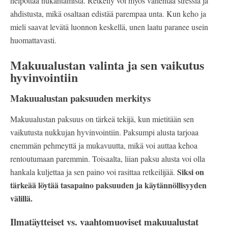
helpottaa nukahtamista. Retkeily voi myös vähentää stressiä ja
ahdistusta, mikä osaltaan edistää parempaa unta. Kun keho ja
mieli saavat levätä luonnon keskellä, unen laatu paranee usein
huomattavasti.
Makuualustan valinta ja sen vaikutus
hyvinvointiin
Makuualustan paksuuden merkitys
Makuualustan paksuus on tärkeä tekijä, kun mietitään sen
vaikutusta nukkujan hyvinvointiin. Paksumpi alusta tarjoaa
enemmän pehmeyttä ja mukavuutta, mikä voi auttaa kehoa
rentoutumaan paremmin. Toisaalta, liian paksu alusta voi olla
Siksi on
hankala kuljettaa ja sen paino voi rasittaa retkeilijää.
tärkeää löytää tasapaino paksuuden ja käytännöllisyyden
välillä.
Ilmatäytteiset vs. vaahtomuoviset makuualustat