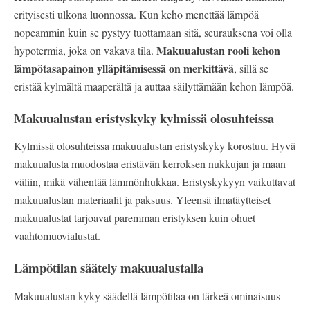
erityisesti ulkona luonnossa. Kun keho menettää lämpöä
nopeammin kuin se pystyy tuottamaan sitä, seurauksena voi olla
Makuualustan rooli kehon
hypotermia, joka on vakava tila.
lämpötasapainon ylläpitämisessä on merkittävä
, sillä se
eristää kylmältä maaperältä ja auttaa säilyttämään kehon lämpöä.
Makuualustan eristyskyky kylmissä olosuhteissa
Kylmissä olosuhteissa makuualustan eristyskyky korostuu. Hyvä
makuualusta muodostaa eristävän kerroksen nukkujan ja maan
väliin, mikä vähentää lämmönhukkaa. Eristyskykyyn vaikuttavat
makuualustan materiaalit ja paksuus. Yleensä ilmatäytteiset
makuualustat tarjoavat paremman eristyksen kuin ohuet
vaahtomuovialustat.
Lämpötilan säätely makuualustalla
Makuualustan kyky säädellä lämpötilaa on tärkeä ominaisuus