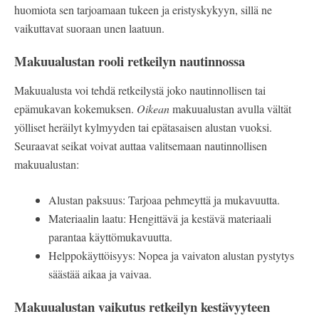
huomiota sen tarjoamaan tukeen ja eristyskykyyn, sillä ne
vaikuttavat suoraan unen laatuun.
Makuualustan rooli retkeilyn nautinnossa
Makuualusta voi tehdä retkeilystä joko nautinnollisen tai
epämukavan kokemuksen.
Oikean
makuualustan avulla vältät
yölliset heräilyt kylmyyden tai epätasaisen alustan vuoksi.
Seuraavat seikat voivat auttaa valitsemaan nautinnollisen
makuualustan:
Alustan paksuus: Tarjoaa pehmeyttä ja mukavuutta.
Materiaalin laatu: Hengittävä ja kestävä materiaali
parantaa käyttömukavuutta.
Helppokäyttöisyys: Nopea ja vaivaton alustan pystytys
säästää aikaa ja vaivaa.
Makuualustan vaikutus retkeilyn kestävyyteen