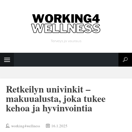
Terveys ja vauraus
Retkeilyn univinkit –
makuualusta, joka tukee
kehoa ja hyvinvointia
working4wellness
16.1.2025