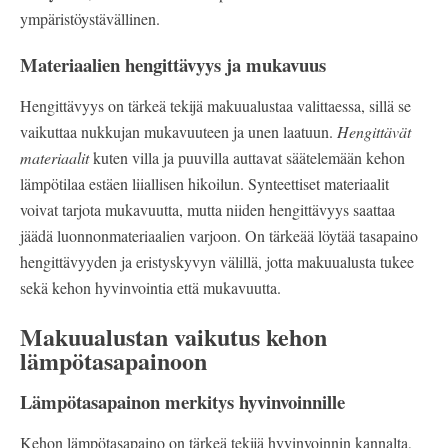
ympäristöystävällinen.
Materiaalien hengittävyys ja mukavuus
Hengittävyys on tärkeä tekijä makuualustaa valittaessa, sillä se
vaikuttaa nukkujan mukavuuteen ja unen laatuun.
Hengittävät
materiaalit
kuten villa ja puuvilla auttavat säätelemään kehon
lämpötilaa estäen liiallisen hikoilun. Synteettiset materiaalit
voivat tarjota mukavuutta, mutta niiden hengittävyys saattaa
jäädä luonnonmateriaalien varjoon. On tärkeää löytää tasapaino
hengittävyyden ja eristyskyvyn välillä, jotta makuualusta tukee
sekä kehon hyvinvointia että mukavuutta.
Makuualustan vaikutus kehon
lämpötasapainoon
Lämpötasapainon merkitys hyvinvoinnille
Kehon lämpötasapaino on tärkeä tekijä hyvinvoinnin kannalta,