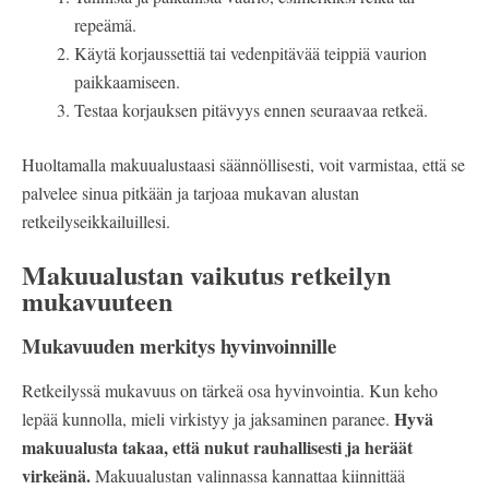
repeämä.
Käytä korjaussettiä tai vedenpitävää teippiä vaurion
paikkaamiseen.
Testaa korjauksen pitävyys ennen seuraavaa retkeä.
Huoltamalla makuualustaasi säännöllisesti, voit varmistaa, että se
palvelee sinua pitkään ja tarjoaa mukavan alustan
retkeilyseikkailuillesi.
Makuualustan vaikutus retkeilyn
mukavuuteen
Mukavuuden merkitys hyvinvoinnille
Retkeilyssä mukavuus on tärkeä osa hyvinvointia. Kun keho
Hyvä
lepää kunnolla, mieli virkistyy ja jaksaminen paranee.
makuualusta takaa, että nukut rauhallisesti ja heräät
virkeänä.
Makuualustan valinnassa kannattaa kiinnittää